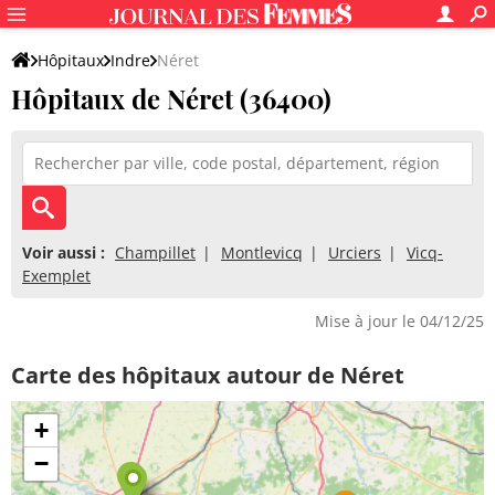
Hôpitaux
Indre
Néret
Hôpitaux de Néret (36400)
Voir aussi :
Champillet
Montlevicq
Urciers
Vicq-
Exemplet
Mise à jour le 04/12/25
Carte des hôpitaux autour de Néret
+
−