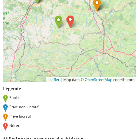
Leaflet
|
Map data ©
OpenStreetMap
contributors
Légende
Public
Privé non lucratif
Privé lucratif
Néret