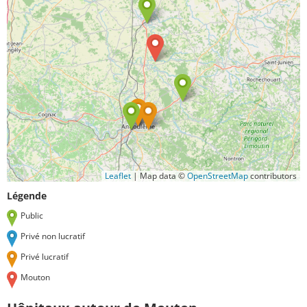
Leaflet
|
Map data ©
OpenStreetMap
contributors
Légende
Public
Privé non lucratif
Privé lucratif
Mouton