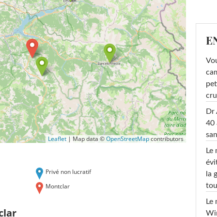
E
Vou
cam
pet
cru
Dr 
40 
san
Leaflet
|
Map data ©
OpenStreetMap
contributors
Le 
évi
Privé non lucratif
la 
tou
Montclar
Le 
clar
Win