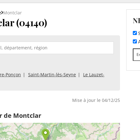
e
Montclar
N
lar (04140)
S
A
re-Ponçon
Saint-Martin-lès-Seyne
Le Lauzet-
Mise à jour le 04/12/25
r de Montclar