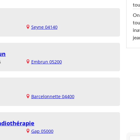
tou
On 
tou
Seyne 04140
ina
jea
un
s
Embrun 05200
Barcelonnette 04400
adiothérapie
Gap 05000