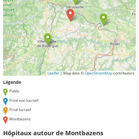
Leaflet
|
Map data ©
OpenStreetMap
contributors
Légende
Public
Privé non lucratif
Privé lucratif
Montbazens
Hôpitaux autour de Montbazens