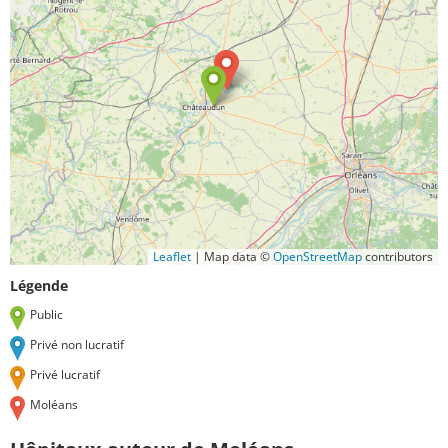
Leaflet
|
Map data ©
OpenStreetMap
contributors
Légende
Public
Privé non lucratif
Privé lucratif
Moléans