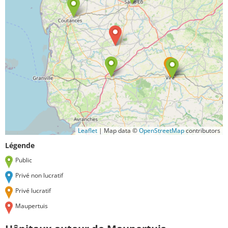
Leaflet
|
Map data ©
OpenStreetMap
contributors
Légende
Public
Privé non lucratif
Privé lucratif
Maupertuis