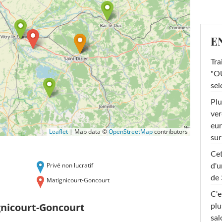
E
Tra
"OU
sel
Plu
ver
eur
Leaflet
|
Map data ©
OpenStreetMap
contributors
sur
Cet
Privé non lucratif
d'u
de 
Matignicourt-Goncourt
C'e
gnicourt-Goncourt
plu
sal