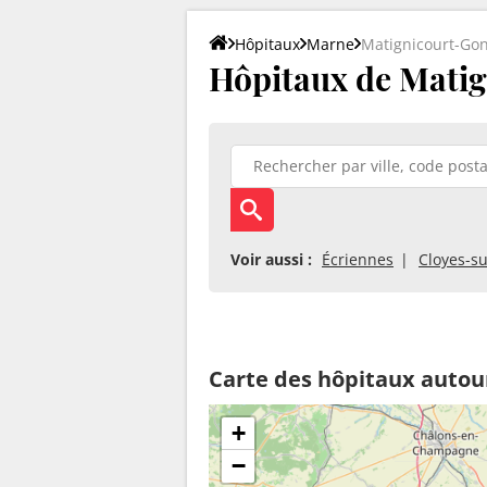
Hôpitaux
Marne
Matignicourt-Go
Hôpitaux de Matig
Voir aussi :
Écriennes
Cloyes-s
Carte des hôpitaux autou
+
−