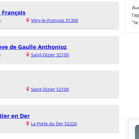
Au
e François
l'a
s
Vitry-le-François 51300
"Je
ève de Gaulle Anthonioz
s
Saint-Dizier 52100
Saint-Dizier 52100
tier en Der
La Porte du Der 52220