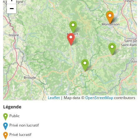
−
Leaflet
|
Map data ©
OpenStreetMap
contributors
Légende
Public
Privé non lucratif
Privé lucratif