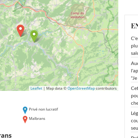
E
C'e
plu
sal
Au
l'a
"Je
Leaflet
|
Map data ©
OpenStreetMap
contributors
Cet
pou
che
Privé non lucratif
Lég
Malbrans
cou
seu
rans