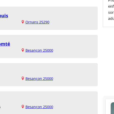
Pré
enf
sor
ouis
adu
Ornans 25290
Comté
Besançon 25000
Besançon 25000
s
Besançon 25000