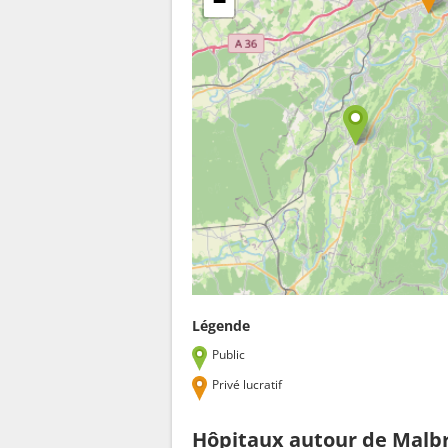
−
Légende
Public
Privé lucratif
Hôpitaux autour de Malb