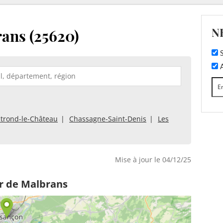
N
ans (25620)
S
A
trond-le-Château
Chassagne-Saint-Denis
Les
Mise à jour le 04/12/25
r de Malbrans