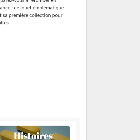
parez-vous à retomber en
ance : ce jouet emblématique
t sa première collection pour
ltes