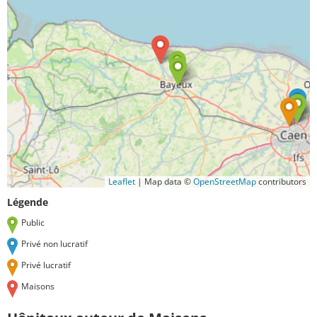
Leaflet
|
Map data ©
OpenStreetMap
contributors
Légende
Public
Privé non lucratif
Privé lucratif
Maisons