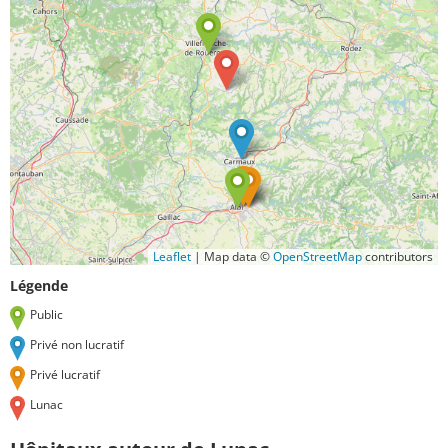
Leaflet
|
Map data ©
OpenStreetMap
contributors
Légende
Public
Privé non lucratif
Privé lucratif
Lunac