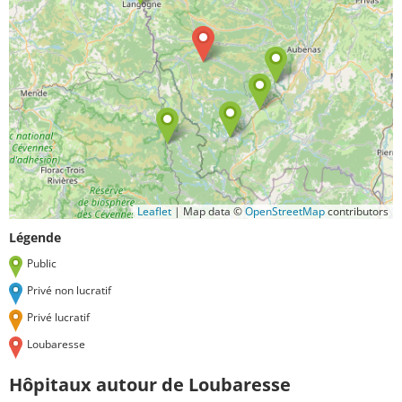
Leaflet
|
Map data ©
OpenStreetMap
contributors
Légende
Public
Privé non lucratif
Privé lucratif
Loubaresse
Hôpitaux autour de Loubaresse