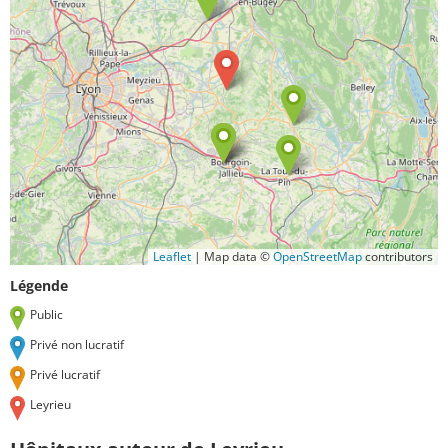
Leaflet
|
Map data ©
OpenStreetMap
contributors
Légende
Public
Privé non lucratif
Privé lucratif
Leyrieu