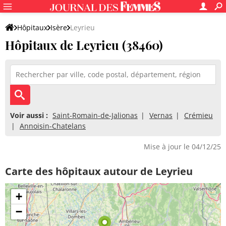
Hôpitaux
Isère
Leyrieu
Hôpitaux de Leyrieu (38460)
Voir aussi :
Saint-Romain-de-Jalionas
Vernas
Crémieu
Annoisin-Chatelans
Mise à jour le 04/12/25
Carte des hôpitaux autour de Leyrieu
+
−