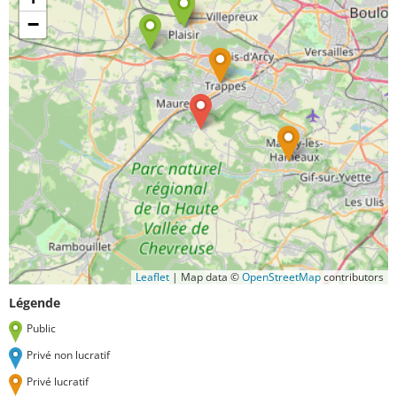
−
Leaflet
|
Map data ©
OpenStreetMap
contributors
Légende
Public
Privé non lucratif
Privé lucratif