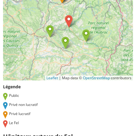
Leaflet
|
Map data ©
OpenStreetMap
contributors
Légende
Public
Privé non lucratif
Privé lucratif
Le Fel