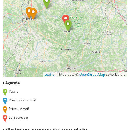
Leaflet
|
Map data ©
OpenStreetMap
contributors
Légende
Public
Privé non lucratif
Privé lucratif
Le Bourdeix