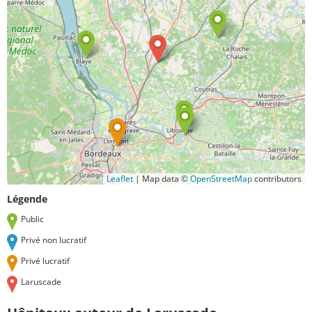
Leaflet
|
Map data ©
OpenStreetMap
contributors
Légende
Public
Privé non lucratif
Privé lucratif
Laruscade