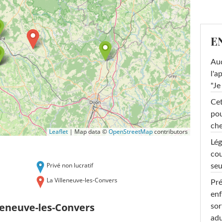
E
Au
l'a
"Je
Cet
pou
che
Leaflet
|
Map data ©
OpenStreetMap
contributors
Lég
cou
Privé non lucratif
seu
La Villeneuve-les-Convers
Pré
enf
leneuve-les-Convers
sor
adu