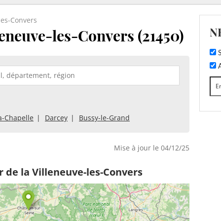
les-Convers
N
leneuve-les-Convers (21450)
S
A
a-Chapelle
Darcey
Bussy-le-Grand
Mise à jour le 04/12/25
 de la Villeneuve-les-Convers