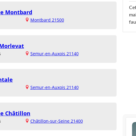
Cet
 de Montbard
mai
Montbard 21500
fau
 Morlevat
s
Semur-en-Auxois 21140
ntale
Semur-en-Auxois 21140
de Châtillon
s
Châtillon-sur-Seine 21400