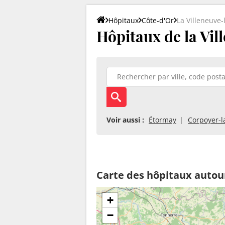
Hôpitaux
Côte-d'Or
La Villeneuve-
Hôpitaux de la Vil
Voir aussi :
Étormay
Corpoyer-l
Carte des hôpitaux autour
+
−