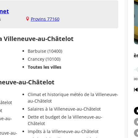
inet
s
Provins 77160
la Villeneuve-au-Châtelot
Barbuise (10400)
Crancey (10100)
Toutes les villes
eneuve-au-Châtelot
Climat et historique météo de la Villeneuve-
au-Châtelot
âtelot
Salaires à la Villeneuve-au-Châtelot
ot
Dette et budget de la Villeneuve-au-
ve-au-
Châtelot
Impôts à la Villeneuve-au-Châtelot
neuve-au-