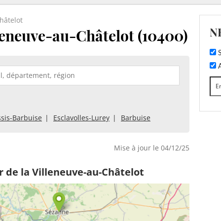
hâtelot
N
leneuve-au-Châtelot (10400)
S
A
ssis-Barbuise
Esclavolles-Lurey
Barbuise
Mise à jour le 04/12/25
 de la Villeneuve-au-Châtelot