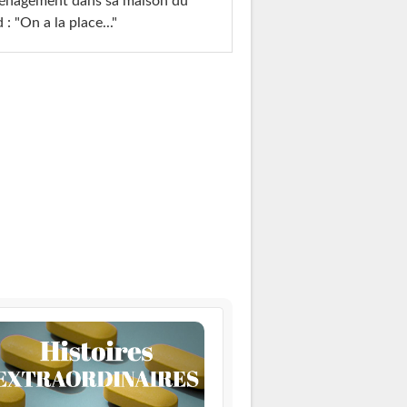
énagement dans sa maison du
 : "On a la place..."