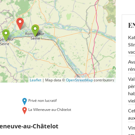
E
Kat
Sli
va
Ava
rén
Val
Leaflet
|
Map data ©
OpenStreetMap
contributors
pèr
hab
Privé non lucratif
viei
La Villeneuve-au-Châtelot
Cet
aux
leneuve-au-Châtelot
Vin