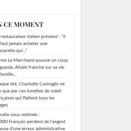
N CE MOMENT
restaurateur italien prévient : "il
faut jamais acheter une
zarella qui..."
rine Le Marchand pousse un coup
gueule, Alizée franche sur sa vie
famille...
que été, Charlotte Casiraghi ne
e que par ces lunettes de soleil
nçaises qui flattent tous les
ages
raite sous-estimée :
000 Français perdent de l'argent
ause d'une erreur administrative