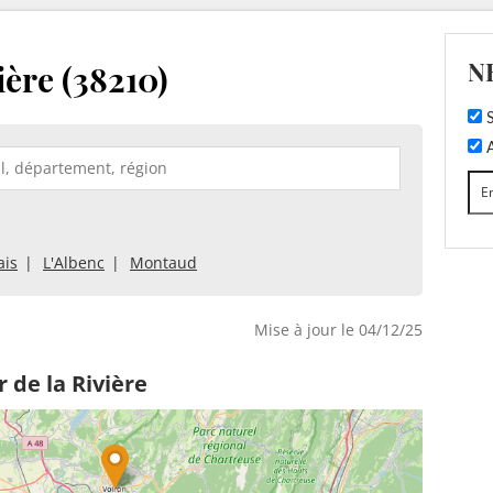
N
ière (38210)
S
A
ais
L'Albenc
Montaud
Mise à jour le 04/12/25
 de la Rivière