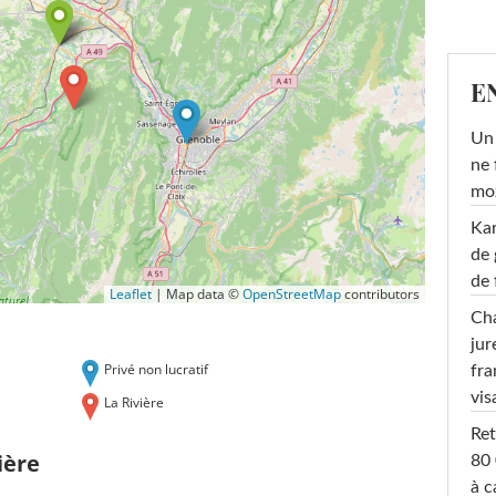
E
Un 
ne 
moz
Ka
de 
de 
Leaflet
|
Map data ©
OpenStreetMap
contributors
Cha
jur
Privé non lucratif
fra
vis
La Rivière
Ret
ière
80 
à c