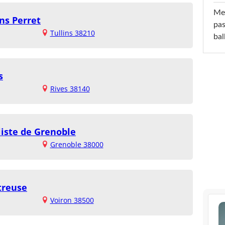
Mel
ins Perret
pas
Tullins 38210
ba
s
Rives 38140
iste de Grenoble
Grenoble 38000
treuse
Voiron 38500