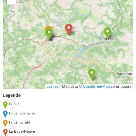
Leaflet
|
Map data ©
OpenStreetMap
contributors
Légende
Public
Privé non lucratif
Privé lucratif
La Bâtie-Neuve