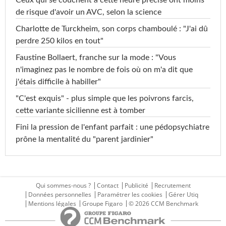
Ceux qui se couchent à cette heure précise ont moins
de risque d'avoir un AVC, selon la science
Charlotte de Turckheim, son corps chamboulé : "J'ai dû
perdre 250 kilos en tout"
Faustine Bollaert, franche sur la mode : "Vous
n'imaginez pas le nombre de fois où on m'a dit que
j'étais difficile à habiller"
"C'est exquis" - plus simple que les poivrons farcis,
cette variante sicilienne est à tomber
Fini la pression de l'enfant parfait : une pédopsychiatre
prône la mentalité du "parent jardinier"
Qui sommes-nous ?
Contact
Publicité
Recrutement
Données personnelles
Paramétrer les cookies
Gérer Utiq
Mentions légales
Groupe Figaro
© 2026 CCM Benchmark