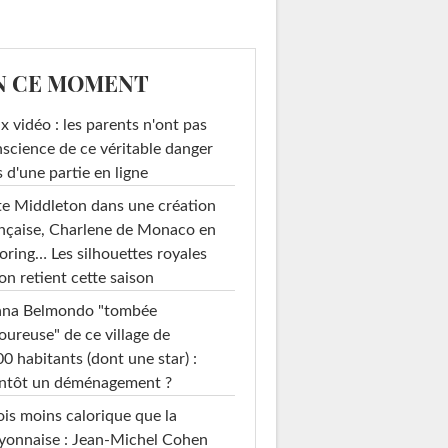
N CE MOMENT
x vidéo : les parents n'ont pas
science de ce véritable danger
s d'une partie en ligne
e Middleton dans une création
nçaise, Charlene de Monaco en
loring… Les silhouettes royales
on retient cette saison
ana Belmondo "tombée
ureuse" de ce village de
0 habitants (dont une star) :
entôt un déménagement ?
ois moins calorique que la
yonnaise : Jean-Michel Cohen