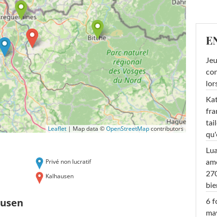
E
Jeu
con
lor
Kat
fra
tai
Leaflet
|
Map data ©
OpenStreetMap
contributors
qu'
Lu
Privé non lucratif
amo
270
Kalhausen
bi
ausen
6 f
ma