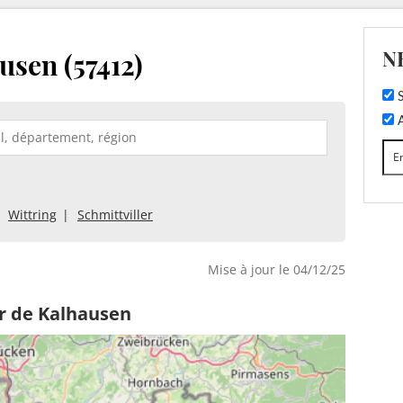
N
usen (57412)
S
A
Wittring
Schmittviller
Mise à jour le 04/12/25
r de Kalhausen