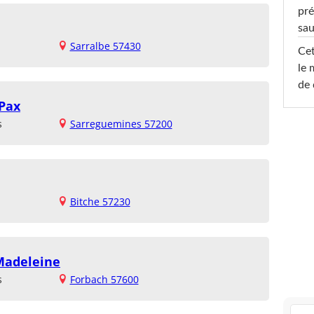
pré
sa
Sarralbe 57430
Cet
le 
de 
 Pax
s
Sarreguemines 57200
Bitche 57230
Madeleine
s
Forbach 57600