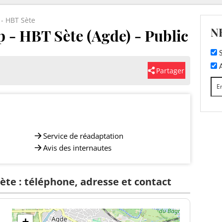
 - HBT Sète
N
 - HBT Sète (Agde) - Public
S
A
Partager
Service de réadaptation
Avis des internautes
Sète : téléphone, adresse et contact
+