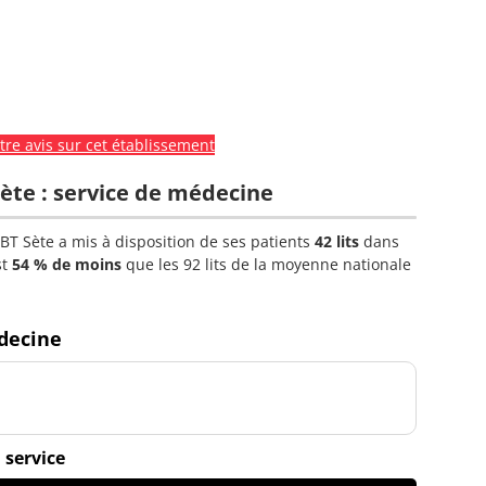
re avis sur cet établissement
Sète : service de médecine
HBT Sète a mis à disposition de ses patients
42 lits
dans
st
54 % de moins
que les 92 lits de la moyenne nationale
decine
 service