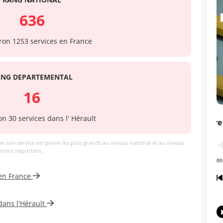
636
ron 1253 services en France
ANG DEPARTEMENTAL
16
on 30 services dans l' Hérault
ue son service est parmi les plus grands au niveau national et au niveau
 moins important.
 en France
dans l'Hérault