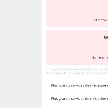
Sur envi
R
Sur envir
Le rang de l'établissement apparaît en vert lorsq
départemental, et en rouge, lorsque ce rang est
Plus grands services de médecine
Plus grands services de médecine 