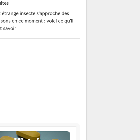
ltes
 étrange insecte s'approche des
sons en ce moment : voici ce qu'il
t savoir