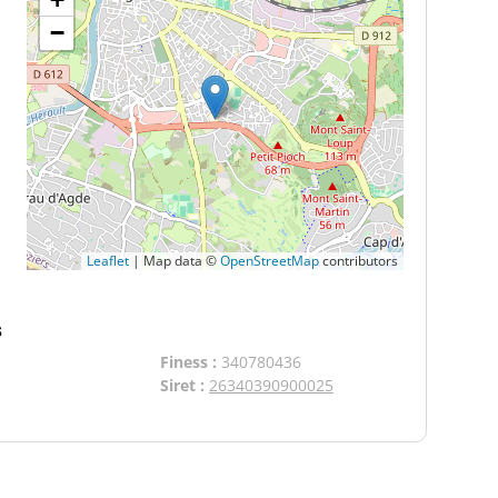
−
Leaflet
|
Map data ©
OpenStreetMap
contributors
s
Finess :
340780436
Siret :
26340390900025