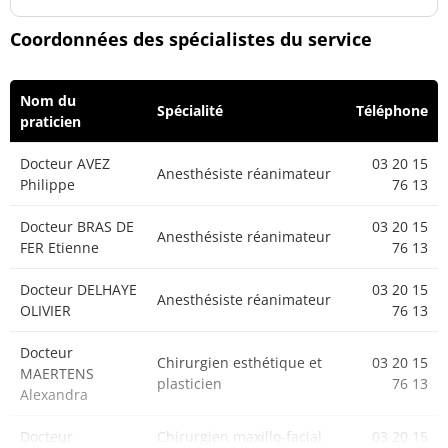
Coordonnées des spécialistes du service
Nom du
Spécialité
Téléphone
praticien
Docteur AVEZ
03 20 15
Anesthésiste réanimateur
Philippe
76 13
Docteur BRAS DE
03 20 15
Anesthésiste réanimateur
FER Etienne
76 13
Docteur DELHAYE
03 20 15
Anesthésiste réanimateur
OLIVIER
76 13
Docteur
Chirurgien esthétique et
03 20 15
MAERTENS
plasticien
76 13
Alexandra
Docteur
Chirurgien maxillo-facial
03 20 15