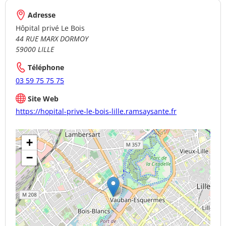
Adresse
Hôpital privé Le Bois
44 RUE MARX DORMOY
59000 LILLE
Téléphone
03 59 75 75 75
Site Web
https://hopital-prive-le-bois-lille.ramsaysante.fr
+
−