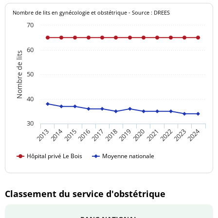
76 13
Ludovic
Nombre de lits en gynécologie et obstétrique - Source : DREES
70
Docteur DISLAIRE
03 20 15
Stomatologue
YVES
76 13
60
Nombre de lits
Docteur
03 20 15
FONTAINE
Stomatologue
50
76 13
Michel
40
Docteur HATTAB
03 20 15
Urologue
BAGHDAD
76 13
30
2014
2024
2017
2020
2023
2013
2016
2019
2022
2015
2018
2021
Hôpital privé Le Bois
Moyenne nationale
Classement du service d'obstétrique