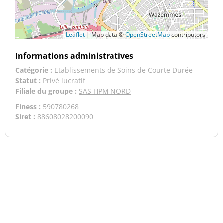
Leaflet
|
Map data ©
OpenStreetMap
contributors
Informations administratives
Catégorie :
Etablissements de Soins de Courte Durée
Statut :
Privé lucratif
Filiale du groupe :
SAS HPM NORD
Finess :
590780268
Siret :
88608028200090