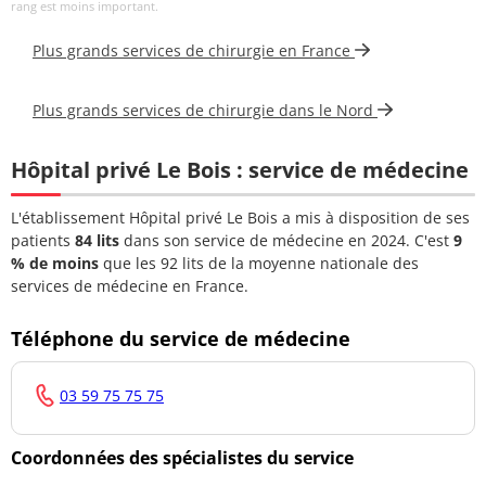
rang est moins important.
Docteur
DUMONT
ORL – Chirurgien cervico-
03 20 15
Plus grands services de chirurgie en France
CHLEBOWSKI
facial
76 13
Hélène
Plus grands services de chirurgie dans le Nord
Docteur
ORL – Chirurgien cervico-
03 20 15
ISQUIERDO Julie
facial
76 13
Hôpital privé Le Bois : service de médecine
L'établissement Hôpital privé Le Bois a mis à disposition de ses
patients
84 lits
dans son service de médecine en 2024. C'est
9
% de moins
que les 92 lits de la moyenne nationale des
services de médecine en France.
Téléphone du service de médecine
03 59 75 75 75
Coordonnées des spécialistes du service