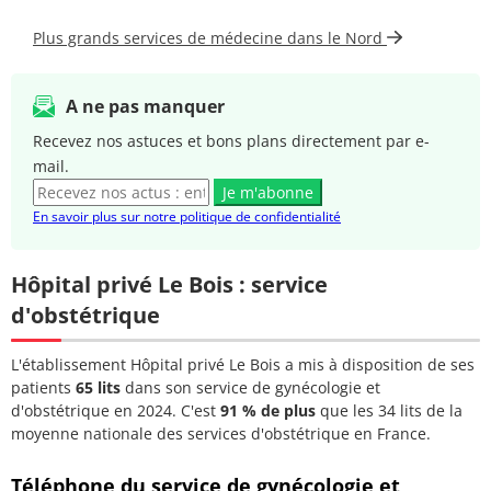
Docteur COLIN
Gastro-entérologue
03 20 15
Marie
hépatologue
76 13
Plus grands services de médecine dans le Nord
Docteur CROMBE
Gastro-entérologue
03 20 15
A ne pas manquer
Valérie
hépatologue
76 13
Recevez nos astuces et bons plans directement par e-
Docteur DAVID
Gastro-entérologue
03 20 15
mail.
Grégoire
hépatologue
76 13
Je m'abonne
En savoir plus sur notre politique de confidentialité
Docteur
Gastro-entérologue
03 20 15
FOURNIER Peggy
hépatologue
76 13
Hôpital privé Le Bois : service
Docteur
d'obstétrique
LEPOUTRE-
Gastro-entérologue
03 20 15
DUJARDIN
hépatologue
76 13
ELODIE
L'établissement Hôpital privé Le Bois a mis à disposition de ses
patients
65 lits
dans son service de gynécologie et
Docteur
d'obstétrique en 2024. C'est
91 % de plus
que les 34 lits de la
Gastro-entérologue
03 20 15
TALBODEC
moyenne nationale des services d'obstétrique en France.
hépatologue
76 13
Nathalie
Téléphone du service de gynécologie et