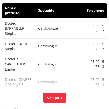
Nom du
Spécialité
Téléphone
praticien
Docteur
03 20 15
BARRAILLER
Cardiologue
76 13
Stéphanie
Docteur BOULE
03 20 15
Cardiologue
Stéphane
76 13
Docteur
03 20 15
CARPENTIER
Cardiologue
76 13
Emilie
Docteur CLAISSE
03 20 15
Cardiologue
GONZAGUE
76 13
Docteur COQUET
03 20 15
Cardiologue
BRUNO
76 13
Source : ANS