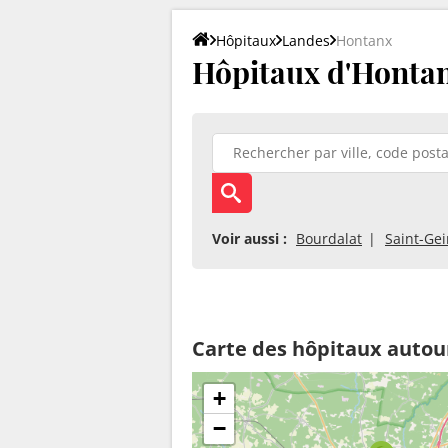
Hôpitaux
Landes
Hontanx
Hôpitaux d'Hontan
Voir aussi :
Bourdalat
Saint-Gei
Carte des hôpitaux autou
+
−