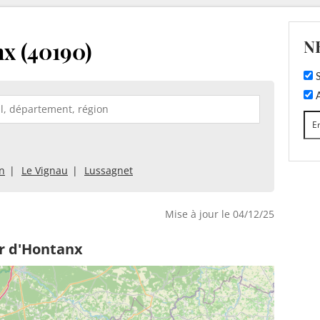
N
x (40190)
S
A
n
Le Vignau
Lussagnet
Mise à jour le 04/12/25
r d'Hontanx