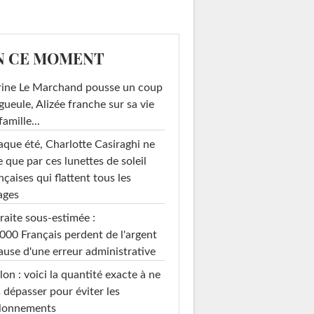
N CE MOMENT
rine Le Marchand pousse un coup
gueule, Alizée franche sur sa vie
famille...
que été, Charlotte Casiraghi ne
e que par ces lunettes de soleil
nçaises qui flattent tous les
ages
raite sous-estimée :
000 Français perdent de l'argent
ause d'une erreur administrative
on : voici la quantité exacte à ne
 dépasser pour éviter les
llonnements