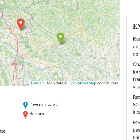
E
Ka
de 
de 
Cha
jur
fra
Leaflet
|
Map data ©
OpenStreetMap
contributors
vis
Ret
Privé non lucratif
80 
à c
Hontanx
Mel
nx
pas
ba