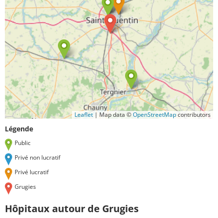
Leaflet
|
Map data ©
OpenStreetMap
contributors
Légende
Public
Privé non lucratif
Privé lucratif
Grugies
Hôpitaux autour de Grugies