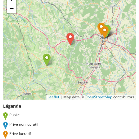
−
Leaflet
|
Map data ©
OpenStreetMap
contributors
Légende
Public
Privé non lucratif
Privé lucratif