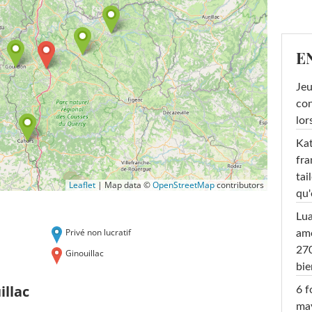
E
Jeu
con
lor
Kat
fra
tai
Leaflet
|
Map data ©
OpenStreetMap
contributors
qu'
Lu
Privé non lucratif
amo
270
Ginouillac
bi
illac
6 f
ma