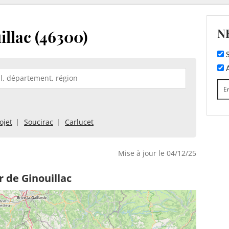
N
illac (46300)
S
A
ojet
Soucirac
Carlucet
Mise à jour le 04/12/25
 de Ginouillac