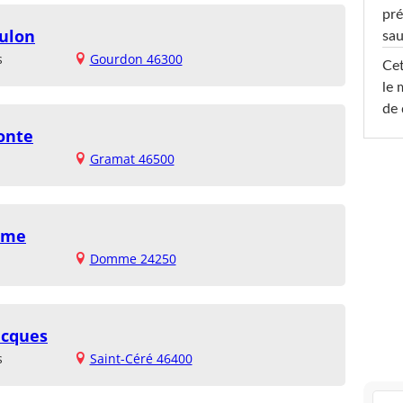
pré
oulon
sa
s
Gourdon 46300
Cet
le 
de 
onte
Gramat 46500
mme
Domme 24250
acques
s
Saint-Céré 46400