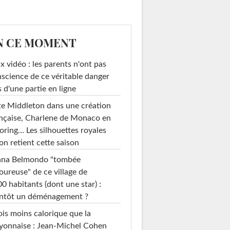
N CE MOMENT
x vidéo : les parents n'ont pas
science de ce véritable danger
s d'une partie en ligne
e Middleton dans une création
nçaise, Charlene de Monaco en
loring… Les silhouettes royales
on retient cette saison
ana Belmondo "tombée
ureuse" de ce village de
0 habitants (dont une star) :
entôt un déménagement ?
ois moins calorique que la
yonnaise : Jean-Michel Cohen