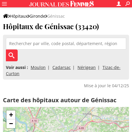
Hôpitaux
Gironde
Génissac
Hôpitaux de Génissac (33420)
Voir aussi :
Moulon
Cadarsac
Nérigean
Tizac-de-
Curton
Mise à jour le 04/12/25
Carte des hôpitaux autour de Génissac
+
−