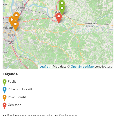
Leaflet
|
Map data ©
OpenStreetMap
contributors
Légende
Public
Privé non lucratif
Privé lucratif
Génissac