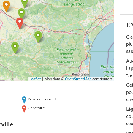
E
C'e
plu
sal
Au
l'a
"Je
Leaflet
|
Map data ©
OpenStreetMap
contributors
Cet
pou
Privé non lucratif
che
Generville
Lég
cou
ville
seu