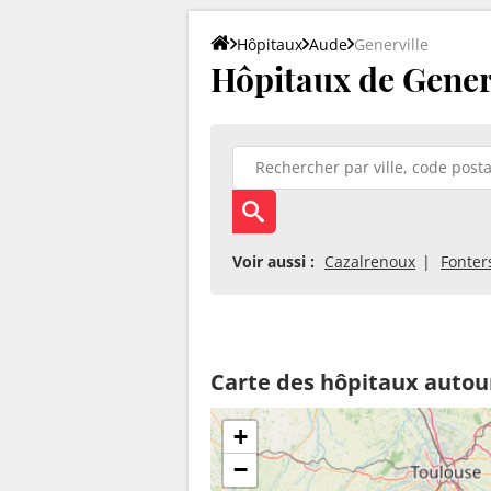
Hôpitaux
Aude
Generville
Hôpitaux de Generv
Voir aussi :
Cazalrenoux
Fonter
Carte des hôpitaux autour
+
−