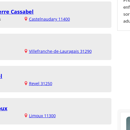
Pré
enf
erre Cassabel
sor
s
Castelnaudary 11400
adu
Villefranche-de-Lauragais 31290
l
Revel 31250
oux
Limoux 11300