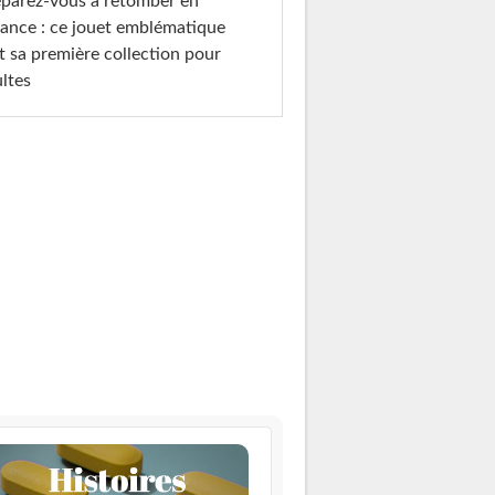
parez-vous à retomber en
ance : ce jouet emblématique
t sa première collection pour
ltes