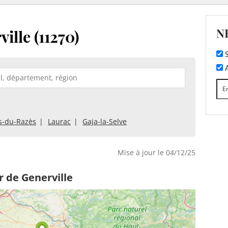
N
ille (11270)
S
A
s-du-Razès
Laurac
Gaja-la-Selve
Mise à jour le 04/12/25
 de Generville