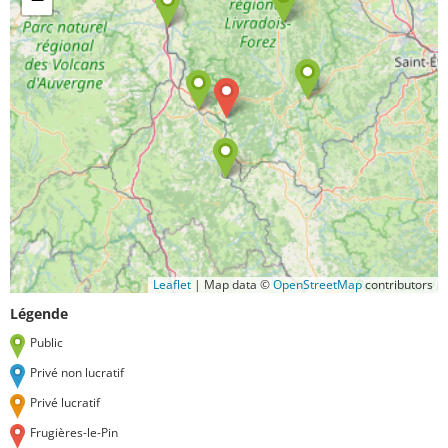
Leaflet
|
Map data ©
OpenStreetMap
contributors
Légende
Public
Privé non lucratif
Privé lucratif
Frugières-le-Pin