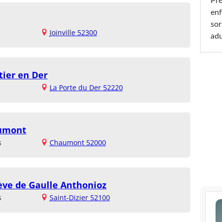
Pré
enf
sor
Joinville 52300
adu
tier en Der
La Porte du Der 52220
aumont
s
Chaumont 52000
ève de Gaulle Anthonioz
s
Saint-Dizier 52100