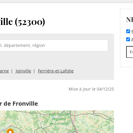
N
lle (52300)
S
A
arne
Joinville
Ferrière-et-Lafolie
Mise à jour le 04/12/25
 de Fronville