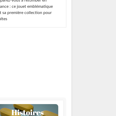
parez-vous à retomber en
ance : ce jouet emblématique
t sa première collection pour
ltes