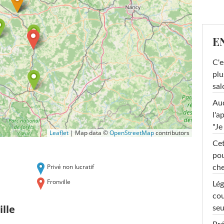
E
C'e
plu
sal
Au
l'a
"Je
Leaflet
|
Map data ©
OpenStreetMap
contributors
Cet
pou
Privé non lucratif
che
Fronville
Lég
cou
lle
seu