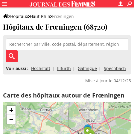
Hôpitaux
Haut-Rhin
Frœningen
Hôpitaux de Frœningen (68720)
Voir aussi :
Hochstatt
Illfurth
Galfingue
Spechbach
Mise à jour le 04/12/25
Carte des hôpitaux autour de Frœningen
+
−