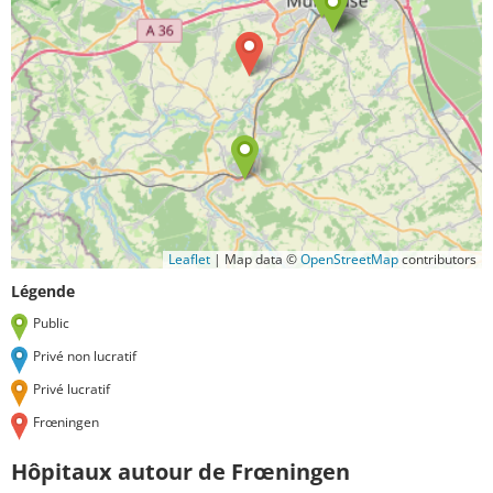
Leaflet
|
Map data ©
OpenStreetMap
contributors
Légende
Public
Privé non lucratif
Privé lucratif
Frœningen
Hôpitaux autour de Frœningen