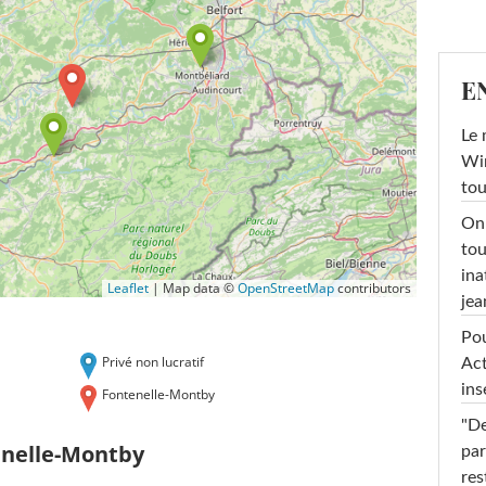
E
Le 
Win
tou
On 
tou
ina
Leaflet
|
Map data ©
OpenStreetMap
contributors
jea
Pou
Privé non lucratif
Act
ins
Fontenelle-Montby
"De
enelle-Montby
par
res