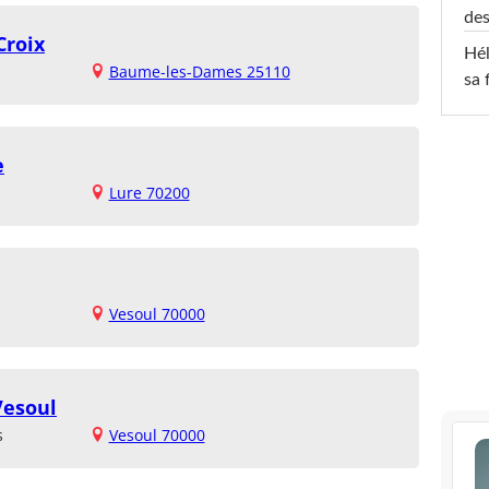
des
Croix
Hél
Baume-les-Dames 25110
sa 
e
Lure 70200
Vesoul 70000
Vesoul
s
Vesoul 70000