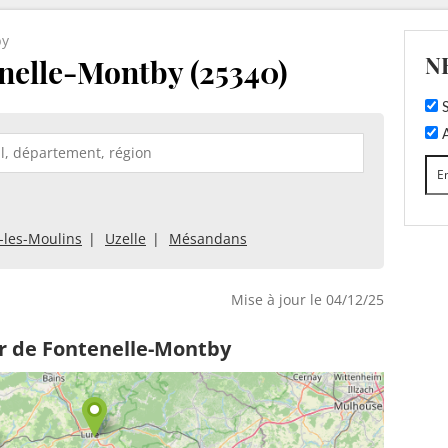
by
N
nelle-Montby (25340)
S
A
les-Moulins
Uzelle
Mésandans
Mise à jour le 04/12/25
r de Fontenelle-Montby