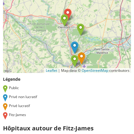
Leaflet
|
Map data ©
OpenStreetMap
contributors
Légende
Public
Privé non lucratif
Privé lucratif
Fitz-James
Hôpitaux autour de Fitz-James