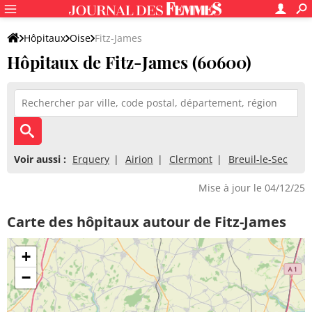
Hôpitaux
Oise
Fitz-James
Hôpitaux de Fitz-James (60600)
Voir aussi :
Erquery
Airion
Clermont
Breuil-le-Sec
Mise à jour le 04/12/25
Carte des hôpitaux autour de Fitz-James
+
−