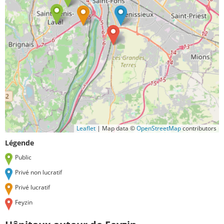
Leaflet
|
Map data ©
OpenStreetMap
contributors
Légende
Public
Privé non lucratif
Privé lucratif
Feyzin