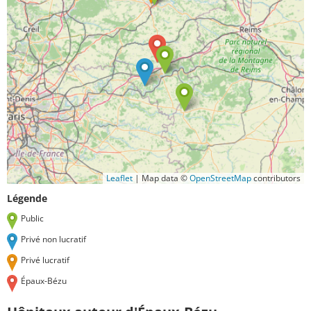
Leaflet
|
Map data ©
OpenStreetMap
contributors
Légende
Public
Privé non lucratif
Privé lucratif
Épaux-Bézu