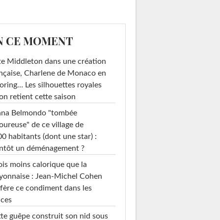
N CE MOMENT
e Middleton dans une création
nçaise, Charlene de Monaco en
loring… Les silhouettes royales
on retient cette saison
ana Belmondo "tombée
ureuse" de ce village de
0 habitants (dont une star) :
entôt un déménagement ?
ois moins calorique que la
yonnaise : Jean-Michel Cohen
fère ce condiment dans les
uces
te guêpe construit son nid sous