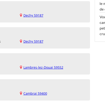
le 
de 
Dechy 59187
Vou
cam
pet
cru
s
Dechy 59187
Lambres-lez-Douai 59552
Cambrai 59400