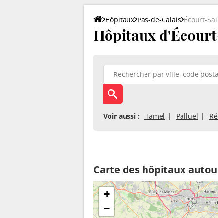
Hôpitaux
Pas-de-Calais
Écourt-Sa
Hôpitaux d'Écourt
Voir aussi :
Hamel
Palluel
Ré
Carte des hôpitaux autou
+
−