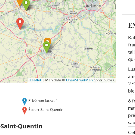
E
Kat
fra
tai
qu'
Lu
amo
Leaflet
|
Map data ©
OpenStreetMap
contributors
270
bi
Privé non lucratif
6 f
ma
Écourt-Saint-Quentin
pré
sa
-Saint-Quentin
Cet