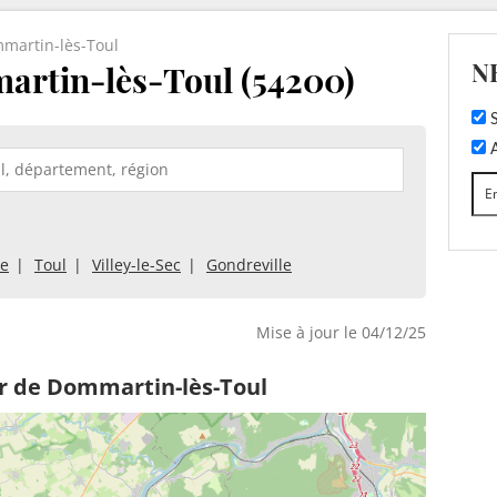
martin-lès-Toul
N
artin-lès-Toul (54200)
S
A
le
Toul
Villey-le-Sec
Gondreville
Mise à jour le 04/12/25
r de Dommartin-lès-Toul