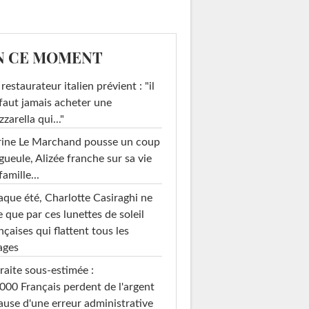
N CE MOMENT
restaurateur italien prévient : "il
faut jamais acheter une
zarella qui..."
rine Le Marchand pousse un coup
gueule, Alizée franche sur sa vie
famille...
que été, Charlotte Casiraghi ne
e que par ces lunettes de soleil
nçaises qui flattent tous les
ages
raite sous-estimée :
000 Français perdent de l'argent
ause d'une erreur administrative