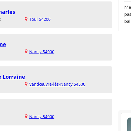
Mel
harles
pas
s
Toul 54200
ba
ine
Nancy 54000
e Lorraine
Vandœuvre-lès-Nancy 54500
Nancy 54000