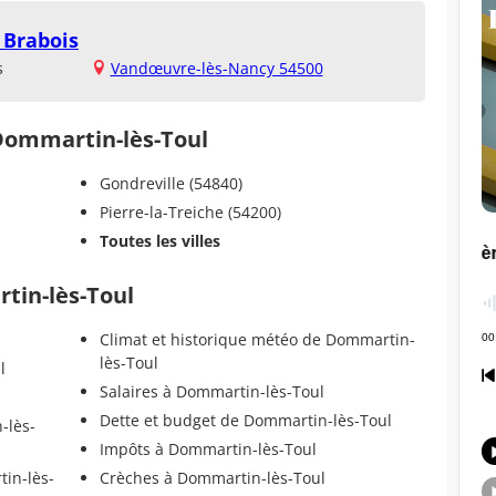
 Brabois
s
Vandœuvre-lès-Nancy 54500
 Dommartin-lès-Toul
Gondreville (54840)
Pierre-la-Treiche (54200)
Toutes les villes
tin-lès-Toul
Climat et historique météo de Dommartin-
lès-Toul
l
Salaires à Dommartin-lès-Toul
Dette et budget de Dommartin-lès-Toul
-lès-
Impôts à Dommartin-lès-Toul
in-lès-
Crèches à Dommartin-lès-Toul