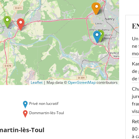
E
Un 
ne 
moz
Ka
de 
de 
Leaflet
|
Map data ©
OpenStreetMap
contributors
Cha
jur
Privé non lucratif
fra
vis
Dommartin-lès-Toul
Ret
artin-lès-Toul
80 
à c