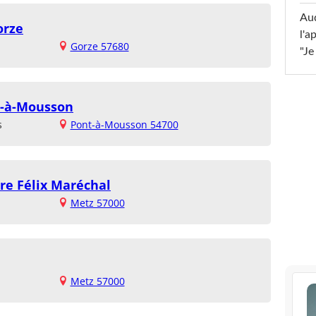
Au
orze
l'a
Gorze 57680
"Je
t-à-Mousson
s
Pont-à-Mousson 54700
re Félix Maréchal
Metz 57000
Metz 57000