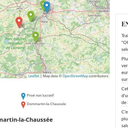
E
Tra
"OU
sel
Plu
ver
eur
Leaflet
|
Map data ©
OpenStreetMap
contributors
sur
Cet
Privé non lucratif
d'u
de 
Dommartin-la-Chaussée
C'e
artin-la-Chaussée
plu
sal