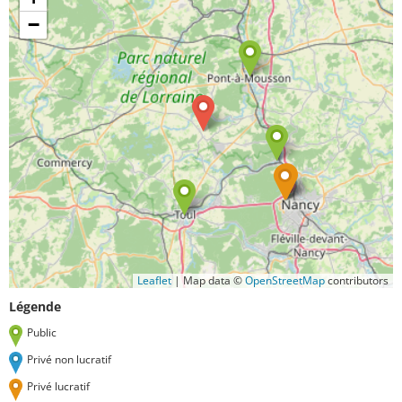
−
Leaflet
|
Map data ©
OpenStreetMap
contributors
Légende
Public
Privé non lucratif
Privé lucratif