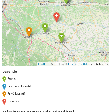
Leaflet
|
Map data ©
OpenStreetMap
contributors
Légende
Public
Privé non lucratif
Privé lucratif
Dieulivol