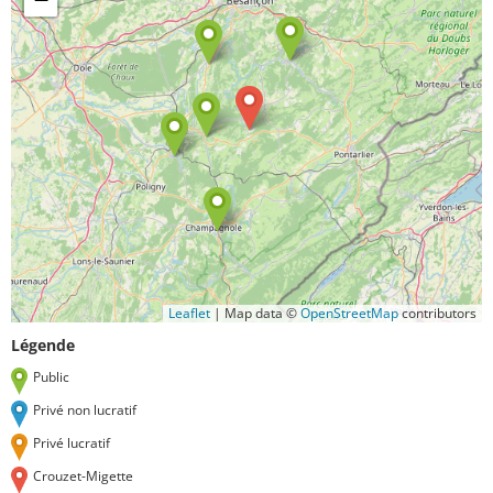
Leaflet
|
Map data ©
OpenStreetMap
contributors
Légende
Public
Privé non lucratif
Privé lucratif
Crouzet-Migette