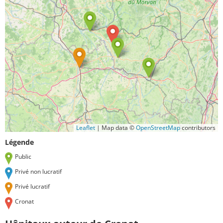
Leaflet
|
Map data ©
OpenStreetMap
contributors
Légende
Public
Privé non lucratif
Privé lucratif
Cronat