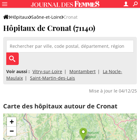
Hôpitaux
Saône-et-Loire
Cronat
Hôpitaux de Cronat (71140)
Voir aussi :
Vitry-sur-Loire
Montambert
La Nocle-
Maulaix
Saint-Martin-des-Lais
Mise à jour le 04/12/25
Carte des hôpitaux autour de Cronat
+
−