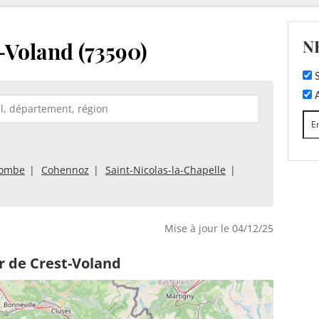
N
-Voland (73590)
S
A
combe
Cohennoz
Saint-Nicolas-la-Chapelle
Mise à jour le 04/12/25
r de Crest-Voland