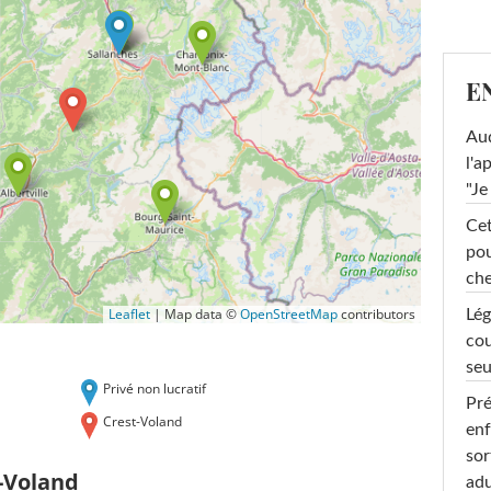
E
Au
l'a
"Je
Cet
pou
che
Leaflet
|
Map data ©
OpenStreetMap
contributors
Lég
cou
seu
Privé non lucratif
Pré
Crest-Voland
enf
sor
-Voland
adu