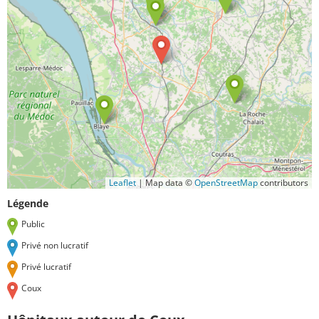
Leaflet
|
Map data ©
OpenStreetMap
contributors
Légende
Public
Privé non lucratif
Privé lucratif
Coux