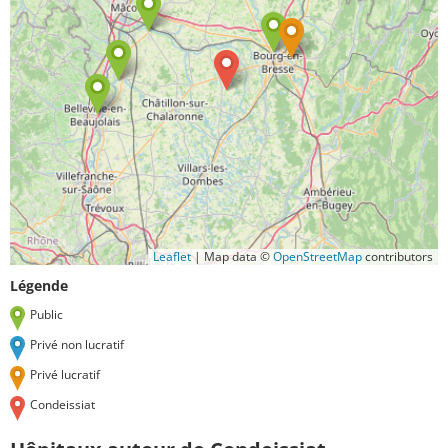
Leaflet
|
Map data ©
OpenStreetMap
contributors
Légende
Public
Privé non lucratif
Privé lucratif
Condeissiat