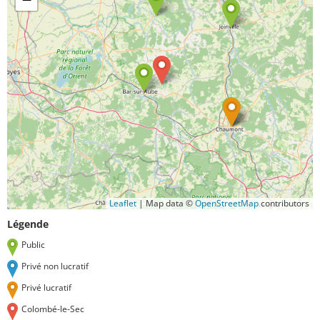
Leaflet
|
Map data ©
OpenStreetMap
contributors
Légende
Public
Privé non lucratif
Privé lucratif
Colombé-le-Sec