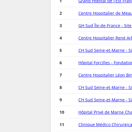
1
Grand Hôpital de l'Est Fran
2
Centre Hospitalier de Mea
3
GH Sud Île-de-France - Sit
4
Centre Hospitalier René Ar
5
CH Sud Seine-et-Marne - S
6
Hôpital Forcilles - Fondati
7
Centre Hospitalier Léon Bi
8
CH Sud Seine-et-Marne - S
9
CH Sud Seine-et-Marne - S
10
Hôpital Privé de Marne Ch
11
Clinique Médico Chirurgica