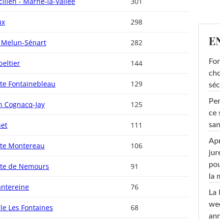
cilien - Marne-la-Vallée
301
ux
298
E
e Melun-Sénart
282
For
beltier
144
cho
ite Fontainebleau
129
séc
Per
on Cognacq-Jay
125
ce 
net
111
san
Apr
ite Montereau
106
jur
pou
ite de Nemours
91
la
antereine
76
La 
wee
le Les Fontaines
68
ann