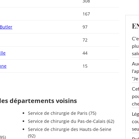
308
167
E
Butler
97
C'e
72
plu
lle
44
sal
Au
nne
15
l'a
"Je
Cet
pou
 des départements voisins
che
Service de chirurgie de Paris (75)
Lég
Service de chirurgie du Pas-de-Calais (62)
cou
Service de chirurgie des Hauts-de-Seine
seu
(92)
ise (95)