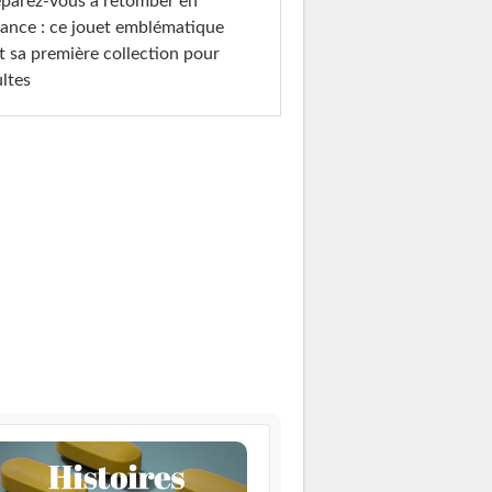
parez-vous à retomber en
ance : ce jouet emblématique
t sa première collection pour
ltes